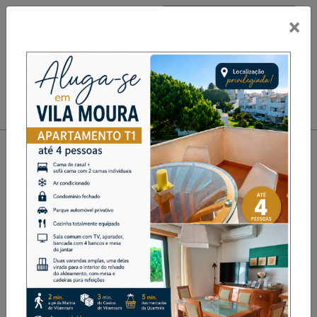
×
PUB
Toggle navigation
ACR SANTA CRUZ DO DOURO
VENCE A TAÇA PROMOÇÃO
DE FUTSAL SUB-17
Desporto
Destaque