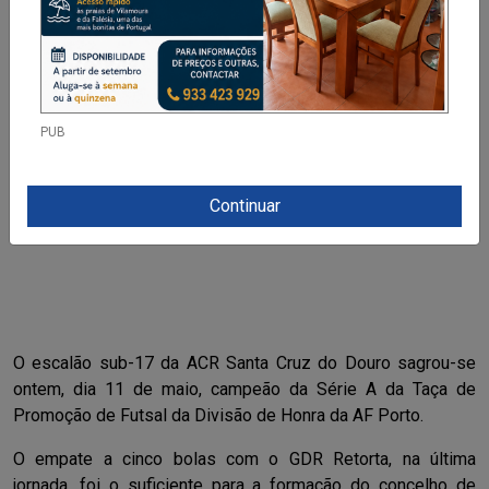
PUB
Continuar
O escalão sub-17 da ACR Santa Cruz do Douro sagrou-se
ontem, dia 11 de maio, campeão da Série A da Taça de
Promoção de Futsal da Divisão de Honra da AF Porto.
O empate a cinco bolas com o GDR Retorta, na última
jornada, foi o suficiente para a formação do concelho de