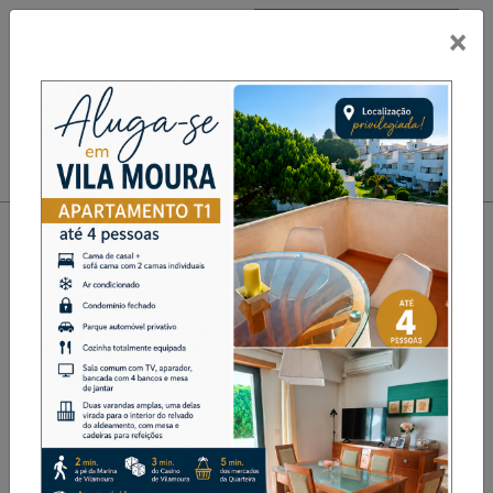
×
PUB
Toggle navigation
ADCR de Gestaçô organiza
Caminhada e BTT “O
Almocreve”
Desporto
Destaque