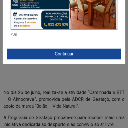
PUB
Continuar
No dia 26 de julho, realiza-se a atividade “Caminhada e BTT
– O Almocreve”, promovida pela
ADCR de Gestaç
ô, com o
apoio da marca “Baião – Vida Natural”.
A freguesia de Gestaçô prepara-se para receber mais uma
iniciativa dedicada ao desporto e ao convívio ao ar livre.