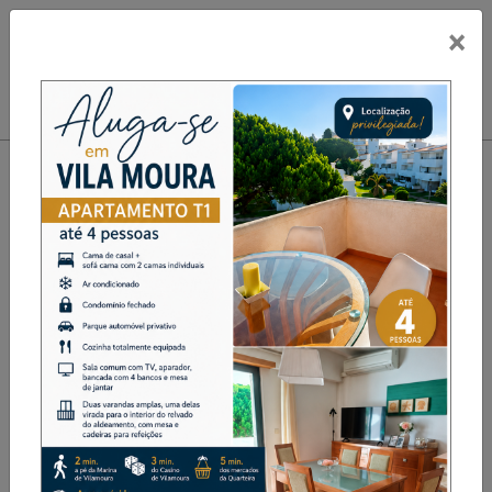
×
PUB
Toggle navigation
APRESENTAÇÃO DO LIVRO
“A TRÍPODE–O ÚLTIMO
MELLION-LIVRO I" DIA 24 DE
MAIO NA JUNTA DE
FREGUESIA DE GESTAÇÔ-
BAIÃO