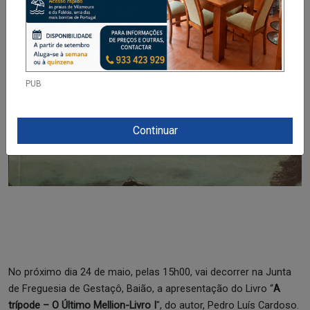
Destaque
PUB
Continuar
No próximo dia 24 de maio, pelas 15h00, vai decorrer na Junta
de Freguesia de Gestaçô, Baião, a apresentação do Livro “
A
trípode – O Último Mellion-Livro I
", do autor, Pedro Luís Cardoso.