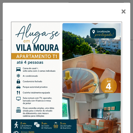
×
PUB
Toggle navigation
Bombeiros de Marco de
Canaveses Realizam Sessão
de Cycling Solidário ‘Pedale
pelos Bombeiros’
Desporto
Destaque