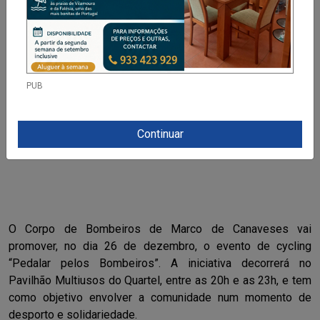
PUB
Continuar
O Corpo de Bombeiros de Marco de Canaveses vai
promover, no dia 26 de dezembro, o evento de cycling
“Pedalar pelos Bombeiros”. A iniciativa decorrerá no
Pavilhão Multiusos do Quartel, entre as 20h e as 23h, e tem
como objetivo envolver a comunidade num momento de
desporto e solidariedade.