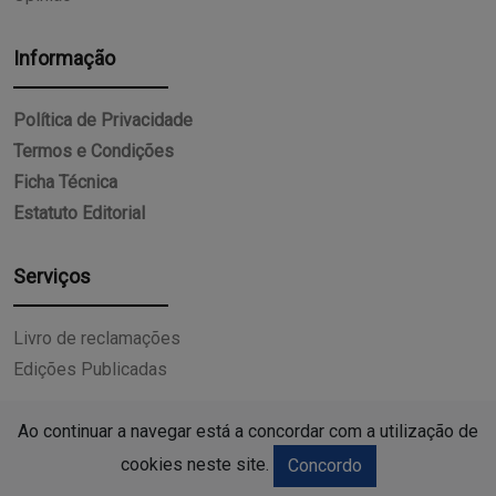
Informação
Política de Privacidade
Termos e Condições
Ficha Técnica
Estatuto Editorial
Serviços
Livro de reclamações
Edições Publicadas
Ao continuar a navegar está a concordar com a utilização de
cookies neste site.
Concordo
15:11
2026
- Todos os direitos reservados.
agosto
XXI Festival de Folclore anima Gestaçô na noite de ama