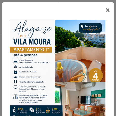
×
PUB
Toggle navigation
Câmara Municipal de Baião
promove Festa de Natal
Sénior nos dias 14 e 20 de
dezembro
Destaque