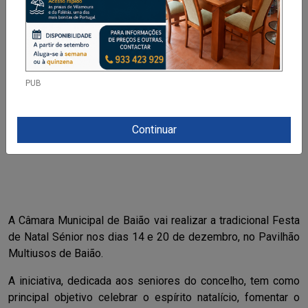
PUB
Continuar
A Câmara Municipal de Baião vai realizar a tradicional Festa
de Natal Sénior nos dias 14 e 20 de dezembro, no Pavilhão
Multiusos de Baião.
A iniciativa, dedicada aos seniores do concelho, tem como
principal objetivo celebrar o espírito natalício, fomentar o