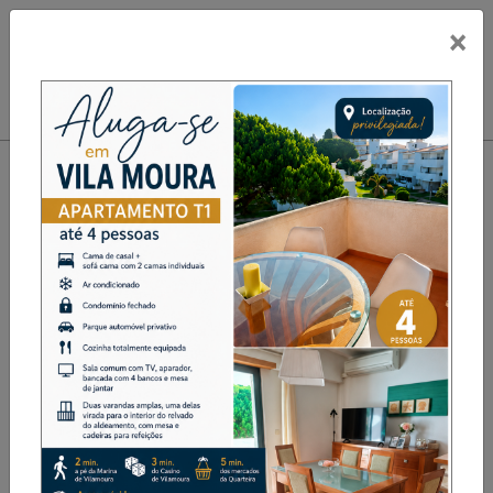
×
PUB
Toggle navigation
Colaboradoras de empresa
têxtil de Ancede assinalam
“Outubro Rosa” com gesto de
sensibilização
Destaque