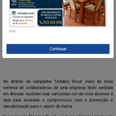
PUB
Continuar
No âmbito da campanha “Outubro Rosa” mais de meia
centena de colaboradoras de uma empresa têxtil sediada
em Ancede vestiram hoje camisolas cor-de-rosa alusivas à
data para assinalar o compromisso com a prevenção e
sensibilização para o cancro da mama.