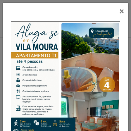
×
PUB
Toggle navigation
Francisco Mota Saraiva
recebe Prémio Literário
Fundação Eça de Queiroz em
Tormes no dia 29 de
novembro
Destaque