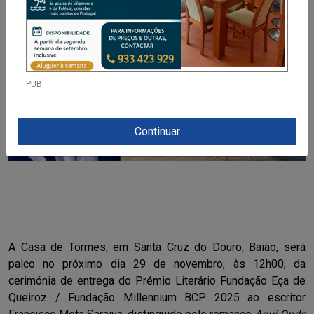
PUB
Continuar
A Casa de Tormes, em Santa Cruz do Douro, Baião, será
palco no próximo dia 29 de novembro, às 12h00, da
cerimónia de entrega do Prémio Literário Fundação Eça de
Queiroz / Fundação Millennium BCP 2025 ao escritor