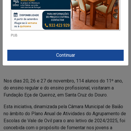
PUB
Continuar
Nos dias 20, 26 e 27 de novembro, 114 alunos do 11º ano,
do ensino regular e do ensino profissional, visitaram a
Fundação Eça de Queiroz, em Santa Cruz do Douro.
Esta iniciativa, dinamizada pela Câmara Municipal de Baião
no âmbito do Plano Anual de Atividades do Agrupamento de
Escolas de Vale de Ovil para o ano letivo de 2024/2025, foi
concebida com o propósito de fomentar nos jovens a