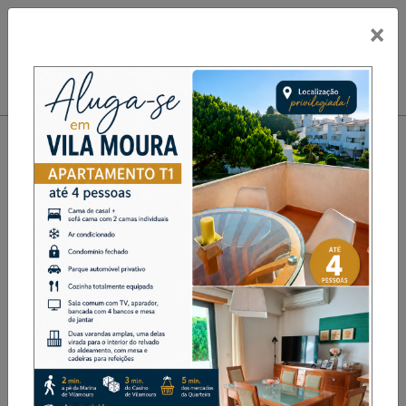
×
PUB
Toggle navigation
MAIS DE 100 ALUNOS DO
11º ANO VISITARAM A
FUNDAÇÃO EÇA DE QUEIROZ
Cultura
Destaque