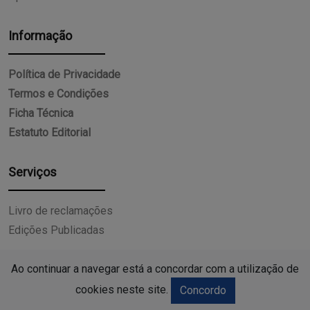
Informação
Política de Privacidade
Termos e Condições
Ficha Técnica
Estatuto Editorial
Serviços
Livro de reclamações
Edições Publicadas
Ao continuar a navegar está a concordar com a utilização de
cookies neste site.
Concordo
15:33
2026
- Todos os direitos reservados.
o Céu da Aboboreira convida à descoberta da natureza da arqueo