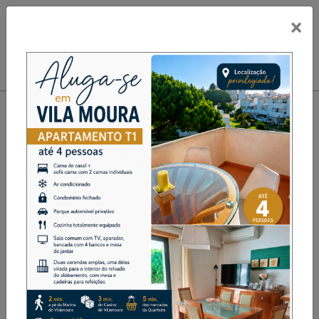
×
PUB
Toggle navigation
Mesão Frio: Ateliers (Re)Viver
visitam Termas Romanas de
Chaves
Desporto
Destaque