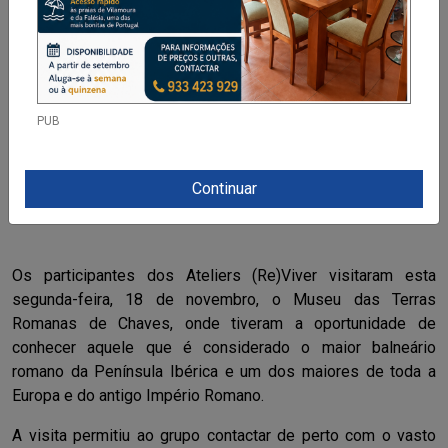
PUB
Continuar
Os participantes dos Ateliers (Re)Viver visitaram esta
segunda-feira, 18 de novembro, o Museu das Terras
Romanas de Chaves, onde tiveram a oportunidade de
conhecer aquele que é considerado o maior balneário
romano da Península Ibérica e um dos maiores de toda a
Europa e do antigo Império Romano.
A visita permitiu ao grupo contactar de perto com o vasto