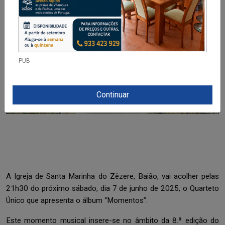
PUB
Continuar
A Igreja de Santa Marinha do Zêzere, Baião, vai acolher pelas
21h30 do próximo sábado, dia 7 de junho de 2025, o Quarteto
Único que apresenta o álbum “Momentos”.
Este momento musical insere-se no âmbito da 8.ª edição do