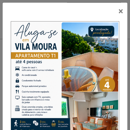
×
PUB
Toggle navigation
QUARTETO ÚNICO
APRESENTA O ÁLBUM
“MOMENTOS” NA IGREJA DE
SANTA MARINHA DO
ZÊZERE
Destaque