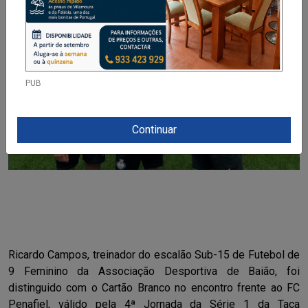
PUB
Continuar
Ricardo Campos, treinador do escalão Sub-15 de Futebol de
9 Feminino da Associação Desportiva de Baião, foi
distinguido com o Cartão Branco no encontro frente ao FC
Penafiel, válido pela 4ª Jornada da Série 1 da Taça