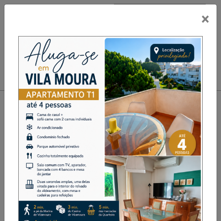
×
PUB
Toggle navigation
TREINADOR FUT. FEMININO
DA AD BAIÃO DISTINGUIDO
COM CARTÃO BRANCO POR
ATITUDE EXEMPLAR
Desporto
Destaque