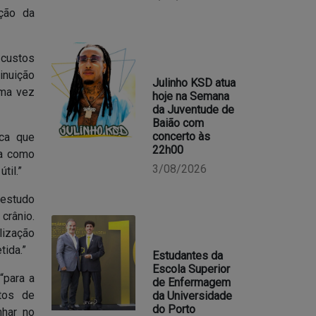
ção da
 custos
inuição
Julinho KSD atua
uma vez
hoje na Semana
da Juventude de
Baião com
concerto às
aca que
22h00
ma como
3/08/2026
til.”
 estudo
crânio.
lização
ida.”
Estudantes da
Escola Superior
“para a
de Enfermagem
tos de
da Universidade
do Porto
nhar no