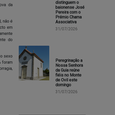
distinguem o
rova da
baionense José
Pereira com o
Prémio Chama
, não é
Associativa
acto em
31/07/2026
mamente
ente do
do sexo
Peregrinação a
% foram
Nossa Senhora
ragia,
da Guia reúne
fiéis no Monte
de Ovil este
domingo
31/07/2026