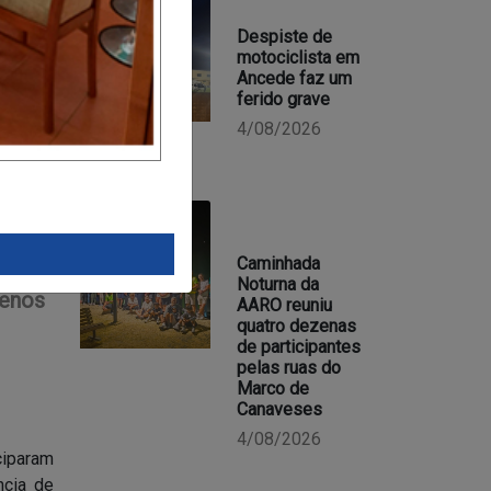
Despiste de
motociclista em
Ancede faz um
ferido grave
4/08/2026
Caminhada
 em
Noturna da
menos
AARO reuniu
quatro dezenas
de participantes
pelas ruas do
Marco de
Canaveses
4/08/2026
ciparam
ncia de