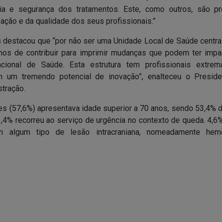
cia e segurança dos tratamentos. Este, como outros, são p
zação e da qualidade dos seus profissionais.”
 destacou que “por não ser uma Unidade Local de Saúde central
mos de contribuir para imprimir mudanças que podem ter imp
cional de Saúde. Esta estrutura tem profissionais extre
 um tremendo potencial de inovação”, enalteceu o Presid
tração.
es (57,6%) apresentava idade superior a 70 anos, sendo 53,4% 
3,4% recorreu ao serviço de urgência no contexto de queda. 4,6
m algum tipo de lesão intracraniana, nomeadamente hemor