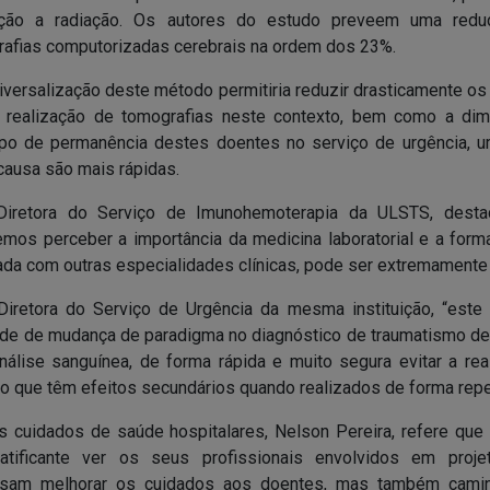
ção a radiação. Os autores do estudo preveem uma redu
rafias computorizadas cerebrais na ordem dos 23%.
niversalização deste método permitiria reduzir drasticamente os
 realização de tomografias neste contexto, bem como a dim
empo de permanência destes doentes no serviço de urgência, 
causa são mais rápidas.
 Diretora do Serviço de Imunohemoterapia da ULSTS, dest
mos perceber a importância da medicina laboratorial e a for
rada com outras especialidades clínicas, pode ser extremamente ú
 Diretora do Serviço de Urgência da mesma instituição, “este
ade de mudança de paradigma no diagnóstico de traumatismo de 
lise sanguínea, de forma rápida e muito segura evitar a rea
 que têm efeitos secundários quando realizados de forma repet
os cuidados de saúde hospitalares, Nelson Pereira, refere que 
tificante ver os seus profissionais envolvidos em proje
visam melhorar os cuidados aos doentes, mas também cami