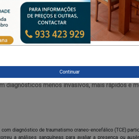
Continuar
o estudo com potencial reduziu utilização de TAC
m diagnósticos menos invasivos, mais rápidos e 
 com diagnóstico de traumatismo craneo-encefálico (TCE) parti
orreu a análises sanguíneas para avaliar a presença ou ausê