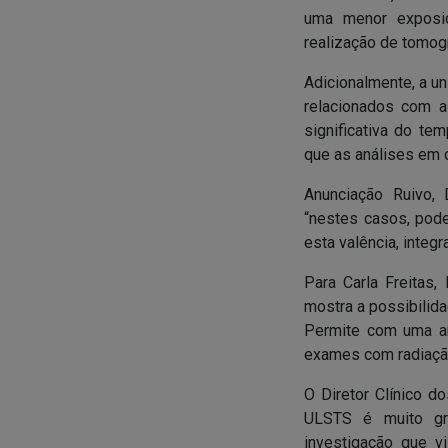
uma menor exposi
realização de tomog
Adicionalmente, a u
relacionados com a
significativa do t
que as análises em 
Anunciação Ruivo,
“nestes casos, pode
esta valência, integ
Para Carla Freitas,
mostra a possibilid
Permite com uma aná
exames com radiação
O Diretor Clínico d
ULSTS é muito gra
investigação que 