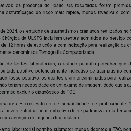
cativos da presença de lesão. Os resultados foram promis
a estratificação de risco mais rápida, menos invasiva e com
 de 2024, os estudos de traumatismos cranianos realizados no 
-Cirúrgica da ULSTS incluíram utentes admitidos no serviço 
 de 12 horas de evolução e com indicação para realização da 
camente denominada Tomografia Computorizada.
 de testes laboratoriais, o estudo permitiu perceber que 
ultado positivo potencialmente indicativo de traumatismo co
ltado fosse positivo, os utentes eram encaminhados para realiz
, não teriam necessidade de um exame de imagem, dado que a a
rmitia excluir o diagnóstico de TCE.
missores – com valores de sensibilidade de praticamente
ra novos estudos, com o objetivo de se padronizar esta ferram
o nos serviços de urgência hospitalares.
xame laboratorial permite submeter menos doentes a TAC, per