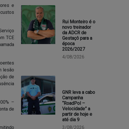
sores e
 custos
Rui Monteiro é o
novo treinador
Serviço
da ADCR de
com TCE
Gestaçô para a
época
chamada
2026/2027
4/08/2026
doentes
m lesão
ação de
usência
GNR leva a cabo
Campanha
 100% –
“RoadPol –
Velocidade” a
enta de
partir de hoje e
até dia 9
3/08/2026
mitindo