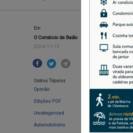
ULSTS TE
Em
O Comércio de Baião
TRAUMAT
2024/11/15
RECURSO
Cultura
Destaque
Outros Tópicos
Opinião
Edições PDF
Uncategorized
Automobilismo