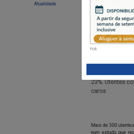
Atualidade
PUB
Recurso à TAC n
23%. Utentes co
caros
Mais de 300 utentes
num estudo que rec