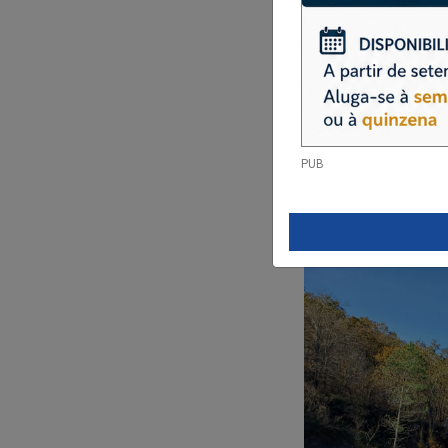
PUB
A gestão da Paisage
26 de novembro, o D
seu novo Serviço Edu