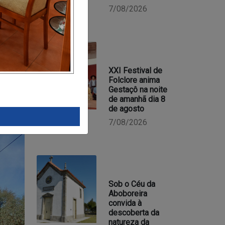
7/08/2026
XXI Festival de
Folclore anima
as 18 e
Gestaçô na noite
de amanhã dia 8
dade do
de agosto
7/08/2026
Sob o Céu da
Aboboreira
convida à
descoberta da
natureza da