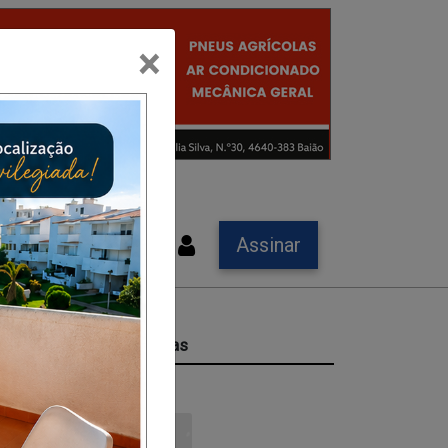
×
Assinar
ta
Últimas Notícias
tivo