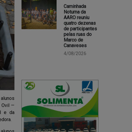
Caminhada
Noturna da
AARO reuniu
quatro dezenas
de participantes
pelas ruas do
Marco de
Canaveses
4/08/2026
 alunos
 Ovil —
l e da
edora.
 alunos