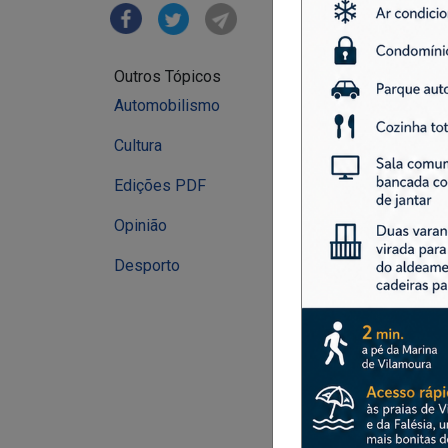
Destaque
Outros Tópicos
Automobilismo
Cultura
Edições PDF
Opinião
Desporto