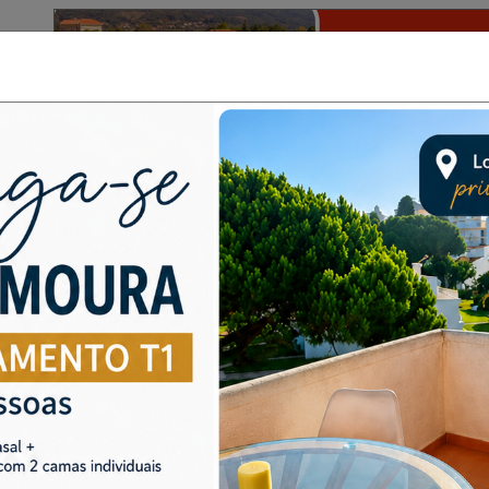
PUB
Desporto
Destaque
Opinião
Última Hora
boboreira assinala Dia da Flores
 com arranque do Serviço Educa
 Semear e Fazer Crescer”