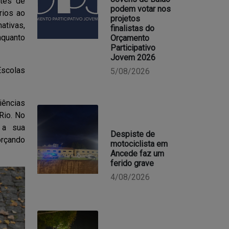
ntes de
podem votar nos
rios ao
projetos
ativas,
finalistas do
nquanto
Orçamento
Participativo
Jovem 2026
Escolas
5/08/2026
iências
Rio. No
 a sua
Despiste de
orçando
motociclista em
Ancede faz um
ferido grave
4/08/2026