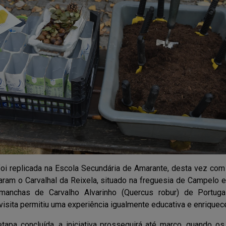
i replicada na Escola Secundária de Amarante, desta vez com
taram o Carvalhal da Reixela, situado na freguesia de Campelo e
anchas de Carvalho Alvarinho (Quercus robur) de Portuga
 visita permitiu uma experiência igualmente educativa e enriquec
tapa concluída, a iniciativa prosseguirá até março, quando os