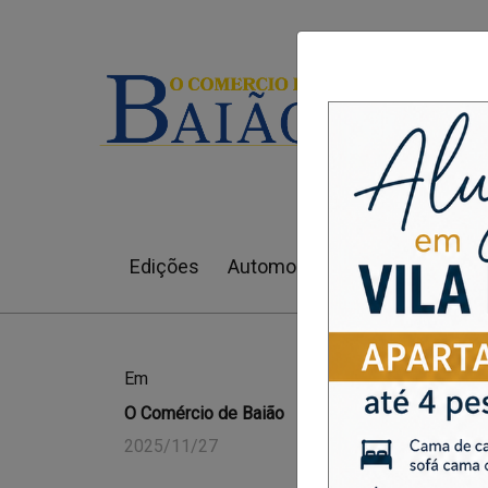
Edições
Automobilismo
Cultura
Serra da A
Em
O Comércio de Baião
Autóctone
2025/11/27
“Recolher,