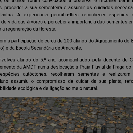
e, os alunos foram convidados a observar e recolher seme
s, proceder à sua sementeira e assumir os cuidados necessá
antas. A experiência permitiu-lhes reconhecer espécies n
 de vida das árvores e perceber a importância das sementes e
a a regeneração da floresta.
com a participação de cerca de 200 alunos do Agrupamento de 
ão) e da Escola Secundária de Amarante.
volveu alunos do 5.º ano, acompanhados pela docente de C
lemento da AMDT, numa deslocação à Praia Fluvial da Fraga do 
 espécies autóctones, recolheram sementes e realizaram
aluno assumiu o compromisso de cuidar da sua planta, ref
ilidade ecológica e de ligação ao meio natural.